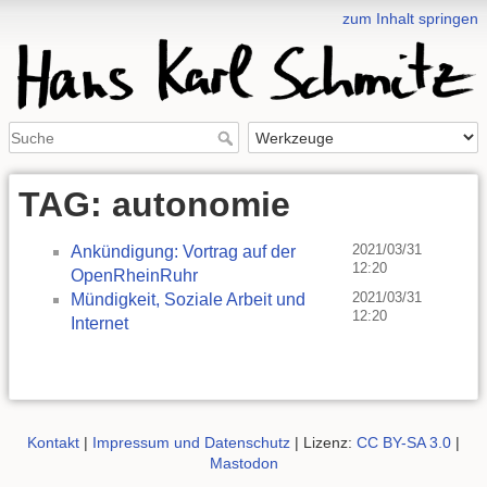
zum Inhalt springen
TAG: autonomie
2021/03/31
Ankündigung: Vortrag auf der
12:20
OpenRheinRuhr
2021/03/31
Mündigkeit, Soziale Arbeit und
12:20
Internet
Kontakt
|
Impressum und Datenschutz
| Lizenz:
CC BY-SA 3.0
|
Mastodon